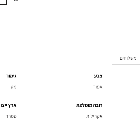
משלוחים
צבע
גימור
אפור
מט
רובה מומלצת
ארץ ייצור
אקרילית
ספרד