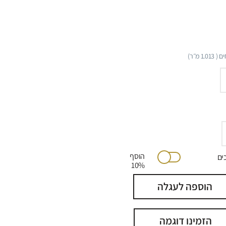
ם (
1.013
מ״ר)
הוסף
יתוכים
10%
הוספה לעגלה
הזמינו דוגמה