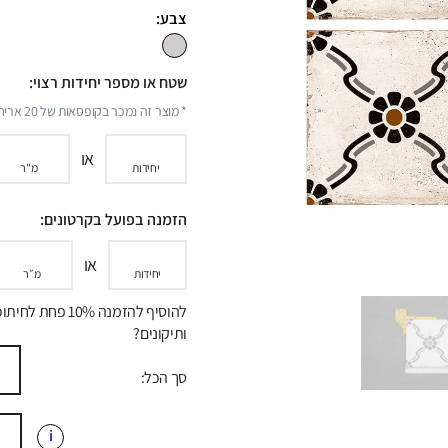
צבע:
שטח או מספר יחידות רצוי:
* מוצר זה נמכר בקופסאות של
20
אריחי
או
יחידות
מ"ר
הזמנה בפועל בקרטונים:
או
יחידות
מ״ר
להוסיף להזמנה 10% פחת לח
ותיקונים?
סך הכל:
i