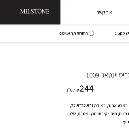
צור קשר
ש מקצוע
החזרות תוך 14 ימים
 וינטאג’ 1009
244
₪ למ״ר
אריח פורצלן גריס וינטאג’ 1009, בצבע אפור, במידה 1*22.5*22.5,
פנים, חיפוי קירות חוץ, מטבח, סלון,
חוץ