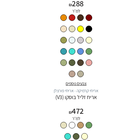
288
₪
למ״ר
צבעים נוספים
אריחי קרמיקה - אריחי פורצלן
אריח זליז’ בוסקו (V3)
472
₪
למ״ר