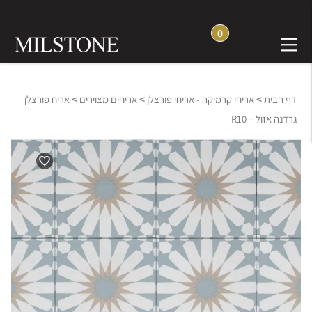
0
>
>
>
דף הבית
אריחי קרמיקה - אריחי פורצלן
אריחים מצוירים
אריח פורצלן
גרדנה אזול – R10