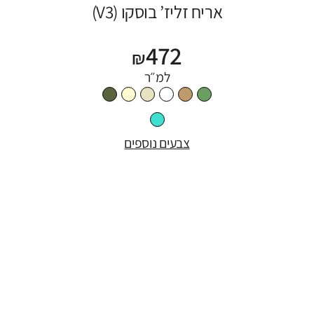
אריח זליז’ בוסקו (V3)
472
₪
למ״ר
צבעים נוספים