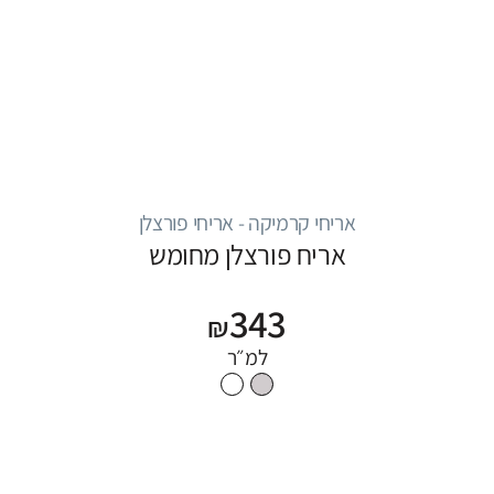
אריחי קרמיקה - אריחי פורצלן
אריח פורצלן מחומש
343
₪
למ״ר