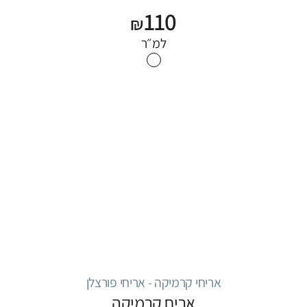
110
₪
למ״ר
אריחי קרמיקה - אריחי פורצלן
אריח קרמיקה