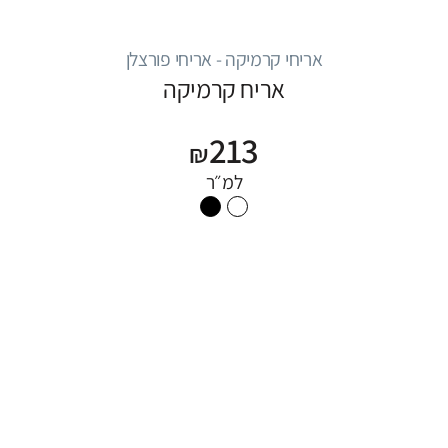
אריחי קרמיקה - אריחי פורצלן
אריח קרמיקה
213
₪
למ״ר