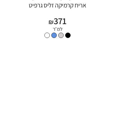
אריח קרמיקה זליס גרפיט
371
₪
למ״ר