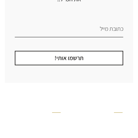
תרשמו אותי!
קטגוריה
אזור בבית
קרניזים ופנלים
מקלחת
פסיפסים
ריצוף חוץ