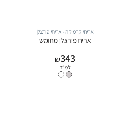
אריחי קרמיקה - אריחי פורצלן
אריח פורצלן מחומש
343
₪
למ״ר