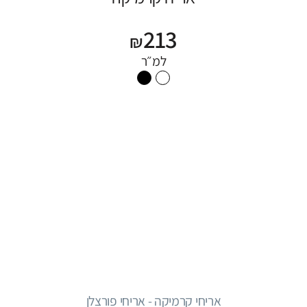
213
₪
למ״ר
אריחי קרמיקה - אריחי פורצלן