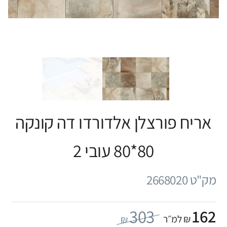
אריח פורצלן אלדורדו דה קונקה
80*80 עובי 2
מק"ט 2668020
303
162
₪ למ״ר
₪