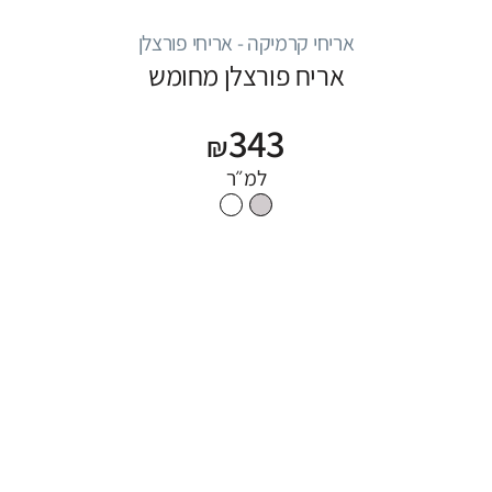
אריחי קרמיקה - אריחי פורצלן
אריח פורצלן מחומש
343
₪
למ״ר