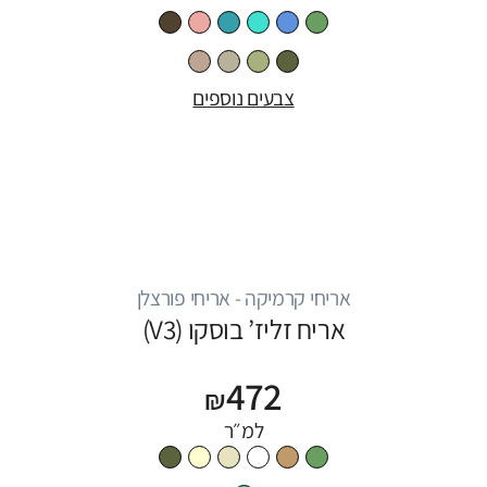
צבעים נוספים
אריחי קרמיקה - אריחי פורצלן
אריח זליז’ בוסקו (V3)
472
₪
למ״ר