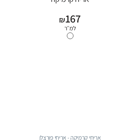
167
₪
למ״ר
אריחי קרמיקה - אריחי פורצלן