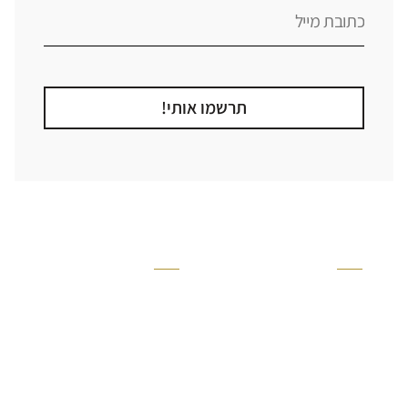
תרשמו אותי!
קטגוריה
אזור בבית
קרניזים ופנלים
מקלחת
פסיפסים
ריצוף חוץ
בריקים
בריכה
ברזים יועם
איזורים רטובים
אריחי קרמיקה - אריחי
שירותים ומקלחת