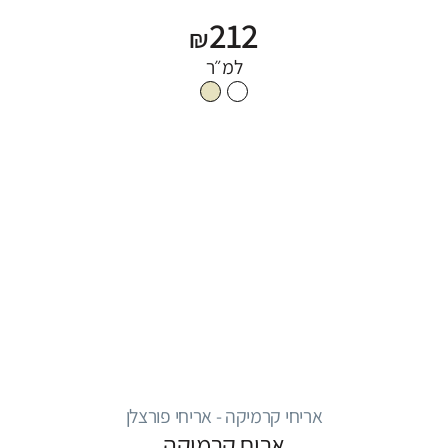
212
₪
למ״ר
אריחי קרמיקה - אריחי פורצלן
אריח קרמיקה