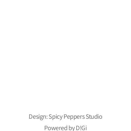
משלוחים והחזרות
צור קשר
מפת אתר
מילסטון חומרי ניקוי
הצהרת נגישות
אתר מאובטח
כל הזכויות שמורות ל- 2026 ©
Design: Spicy Peppers Studio
Powered by D!Gi