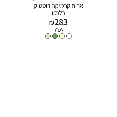
אריח קרמיקה רוסטיק
בלנקו
283
₪
למ״ר