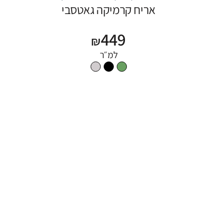
אריח קרמיקה גאטסבי
449
₪
למ״ר