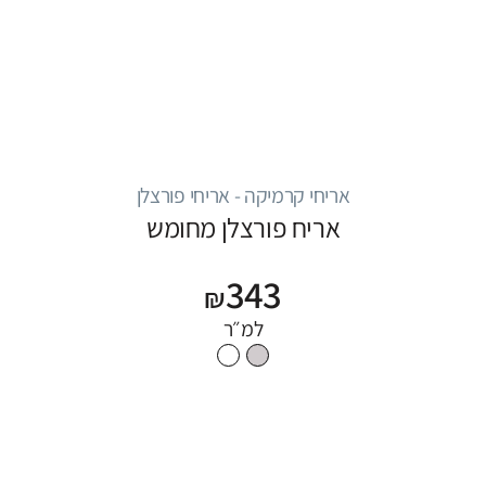
אריחי קרמיקה - אריחי פורצלן
אריח פורצלן מחומש
343
₪
למ״ר