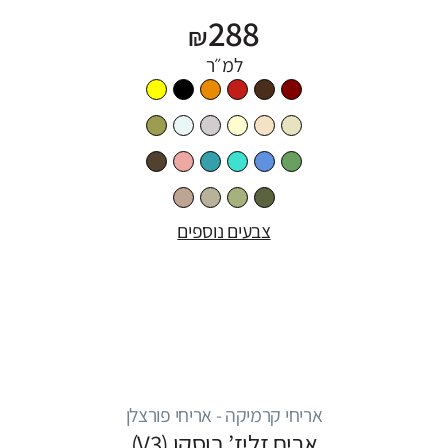
288
₪
למ״ר
צבעים נוספים
אריחי קרמיקה - אריחי פורצלן
אריח זליז’ בוסקו (V3)