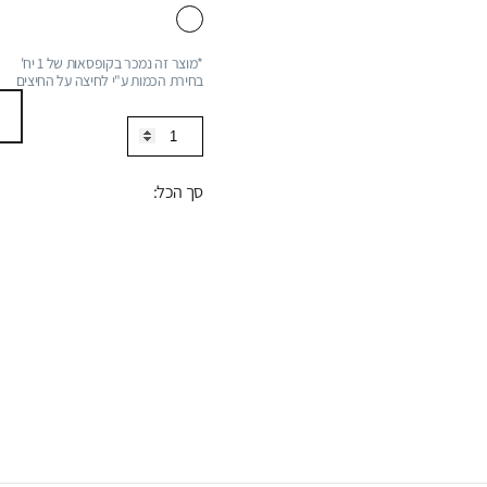
*מוצר זה נמכר בקופסאות של 1 יח'
בחירת הכמות ע"י לחיצה על החיצים
כמות
של
אינטרפוץ
סך הכל:
למקלחת
4
דרך,
סדרה
FLOW:
לבן