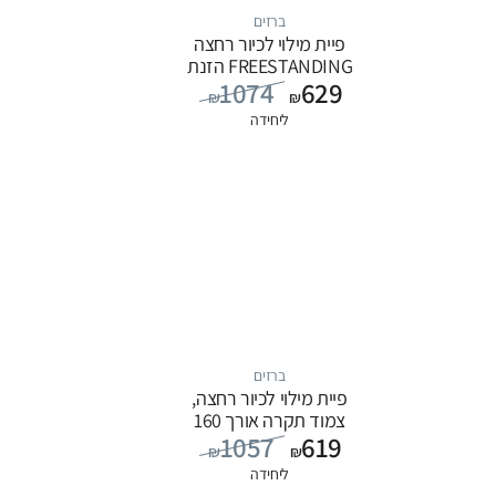
ברזים
פיית מילוי לכיור רחצה
FREESTANDING הזנת
1074
629
מים מהרצפה, סדרה
₪
₪
FLOW: לבן
ליחידה
ברזים
פיית מילוי לכיור רחצה,
צמוד תקרה אורך 160
1057
619
ס”מ, סדרה FLOW:
₪
₪
שחור
ליחידה