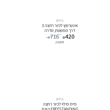
ברזים
אינטרפוץ לכיור רחצה 3
דרך ממשטח, סדרה
716
420
FLOW: כרום
₪
₪
ליחידה
ברזים
פיית מילוי לכיור רחצה
FREESTANDING הזנת