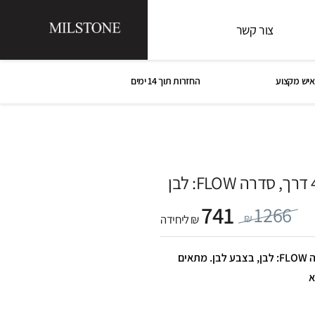
צור קשר
איש מקצוע
החזרות תוך 14 ימים
741
1266
₪
₪ ליחידה
אינטרפוץ למקלחת 4 דרך, סדרה FLOW: לבן, בצבע לבן. מתאים
א