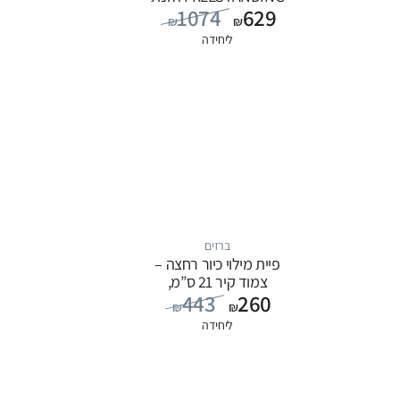
1074
629
מים מהרצפה, סדרה
₪
₪
FLOW: שחור
ליחידה
ברזים
פיית מילוי כיור רחצה –
צמוד קיר 21 ס”מ,
443
260
סדרה FLOW: כרום
₪
₪
ליחידה