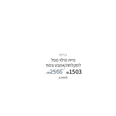
ברזים
פיית מילוי מפל
למקלחת/אמבט צמוד
2566
1503
קיר, סדרה ITAP: כרום
₪
₪
ליחידה