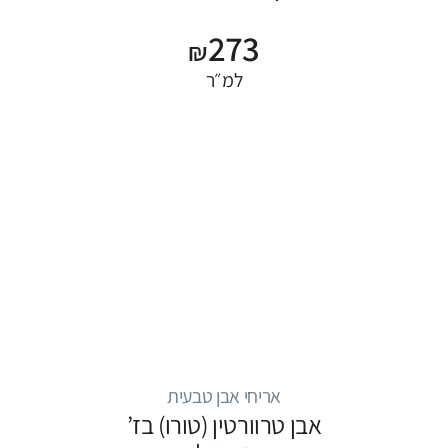
273
₪
למ״ר
אריחי אבן טבעית
אבן טרוורטין (טורו) בז’