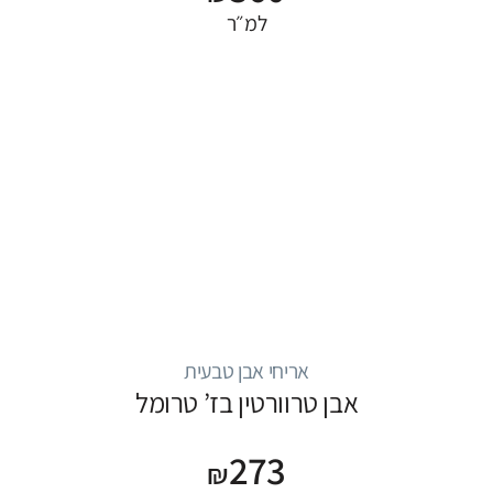
למ״ר
אריחי אבן טבעית
אבן טרוורטין בז’ טרומל
273
₪