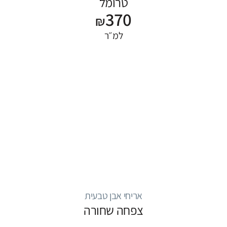
טרומל
370
₪
למ״ר
אריחי אבן טבעית
צפחה שחורה