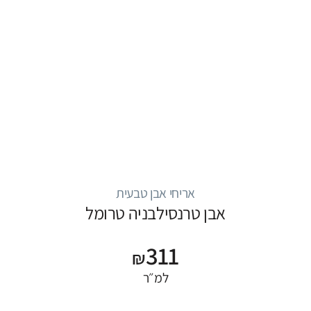
אריחי אבן טבעית
אבן טרנסילבניה טרומל
311
₪
למ״ר