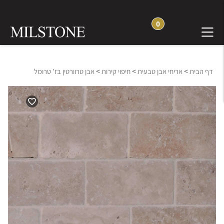
0
>
>
>
דף הבית
אריחי אבן טבעית
חיפוי קירות
אבן טרוורטין בז’ טרומל