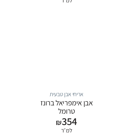
למ״ר
אריחי אבן טבעית
אבן אימפריאל ברונז
טרומל
354
₪
למ״ר