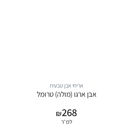
אריחי אבן טבעית
אבן ארגו (מולה) טרומל
268
₪
למ״ר