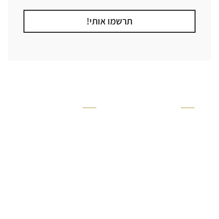
תרשמו אותי!
קטגוריה
אזור בבית
קרניזים ופנלים
מקלחת
פסיפסים
ריצוף חוץ
בריקים
בריכה
ברזים יועם
איזורים רטובים
אריחי קרמיקה - אריחי
שירותים ומקלחת
פורצלן
חדר שינה
אריחי טרקוטה
סלון