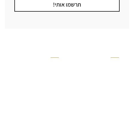
תרשמו אותי!
קטגוריה
אזור בבית
קרניזים ופנלים
מקלחת
פסיפסים
ריצוף חוץ
בריקים
בריכה
ברזים יועם
איזורים רטובים
אריחי קרמיקה - אריחי
שירותים ומקלחת
פורצלן
חדר שינה
אריחי טרקוטה
סלון
אריחי בטון
מטבח