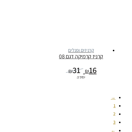
קרניזים ופנלים
קרניז קרמיקה דגם 08
31
16
₪
₪
יחידה
→
1
2
3
←