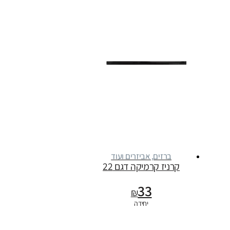
ברזים, אביזרים ועוד
קרניז קרמיקה דגם 22
33
₪
יחידה