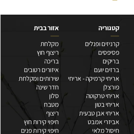
קטגוריה
אזור בבית
קרניזים ופנלים
מקלחת
פסיפסים
ריצוף חוץ
בריקים
בריכה
ברזים יועם
איזורים רטובים
אריחי קרמיקה - אריחי
שירותים ומקלחת
פורצלן
חדר שינה
אריחי טרקוטה
סלון
אריחי בטון
מטבח
אריחי אבן טבעית
ריצוף
אביזרי אמבט
חיפוי קירות חוץ
חיסול מלאי
חיפוי קירות פנים