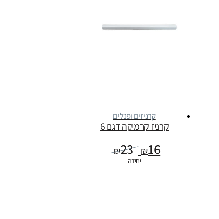
קרניזים ופנלים
קרניז קרמיקה דגם 6
23
16
₪
₪
יחידה