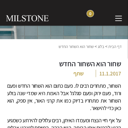
0
בלוג חוויה והשראה
>
>
דף הבית
בלוג
שחור הוא השחור החדש
שחור הוא השחור החדש
11.1.2017
שתף
השחור, מתחרים רבים לו. פעם כתום הוא השחור החדש ופעם
ורוד, פעם ירוק ופעם סגלגל אבל האמת היא שמדי שנה בולע
השחור את מתחריו בדיוק כמו את קרני האור, אין ספק, הוא
כאן כדי להישאר.
על אף חיי הנצח ומעמדו האיתן, רבים עלולים להירתע כשמגיע
הרגע להכניס אותו הביתה. הגוון הכהה, המיוחס למנהגי אבלות