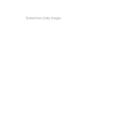
Embed from Getty Images