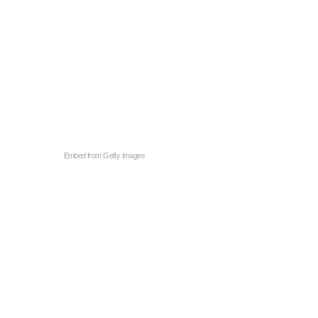
Embed from Getty Images