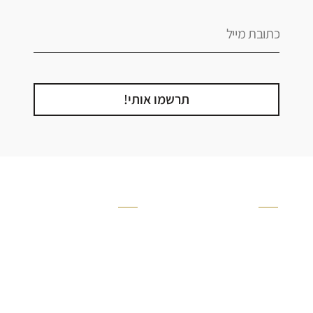
תרשמו אותי!
קטגוריה
אזור בבית
קרניזים ופנלים
מקלחת
פסיפסים
ריצוף חוץ
בריקים
בריכה
ברזים יועם
איזורים רטובים
אריחי קרמיקה - אריחי
שירותים ומקלחת