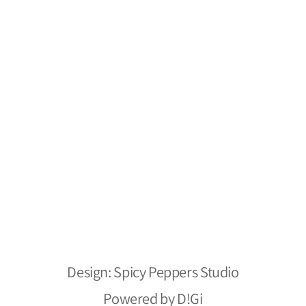
משלוחים והחזרות
צור קשר
מפת אתר
מילסטון חומרי ניקוי
הצהרת נגישות
אתר מאובטח
כל הזכויות שמורות ל- 2026 ©
Design: Spicy Peppers Studio
Powered by D!Gi