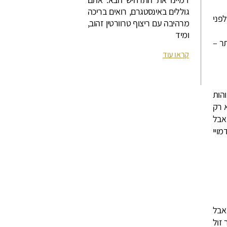
גוללים באינסטגרם, רואים בריכה
פני
מרהיבה עם ריצוף טרוורטין זהוב,
ומיד
תר –
קראו עוד
הות
 רק
אבל
ויי
אבל
 זול