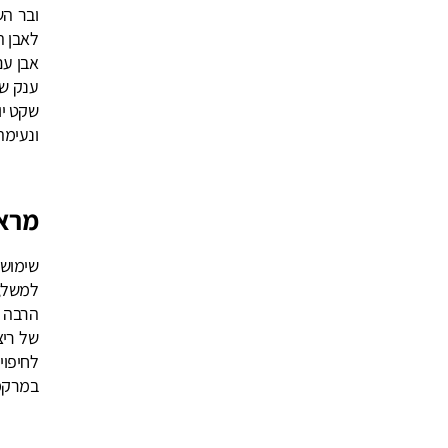
ובר הש
לאבן ה
אבן עם
ענק שנ
שקט יו
ונעימה 
מראה
שימוש 
למשל, 
הרבה י
של ריצ
לחיפוי
במרקמי