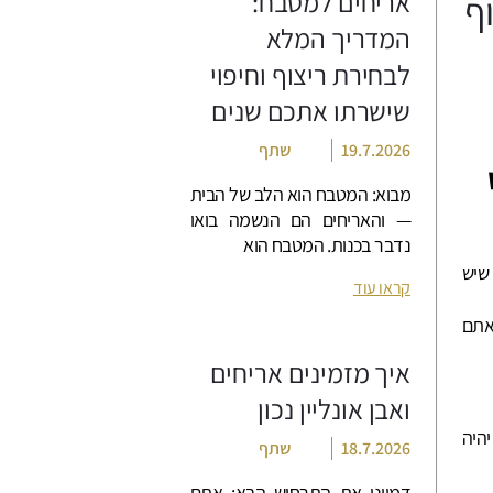
אריחים למטבח:
ף
המדריך המלא
לבחירת ריצוף וחיפוי
שישרתו אתכם שנים
19.7.2026
שתף
מבוא: המטבח הוא הלב של הבית
— והאריחים הם הנשמה בואו
נדבר בכנות. המטבח הוא
שיש
קראו עוד
אתם
איך מזמינים אריחים
ואבן אונליין נכון
יהיה
18.7.2026
שתף
דמיינו את התרחיש הבא: אתם