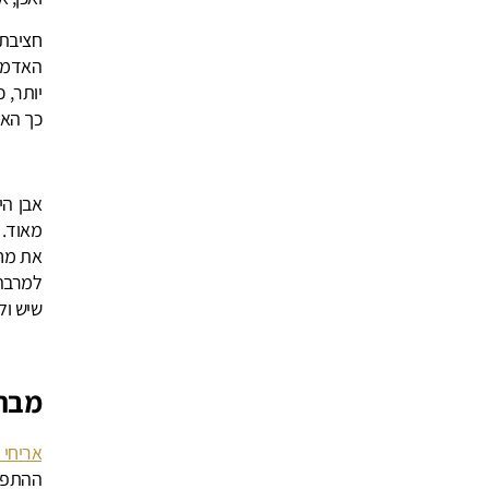
חציבת 
האדמה;
יותר, 
כך האב
אבן הי
מאוד. 
את מחי
למרבה 
שיש ול
מבחר
אריחי 
ההתפתח