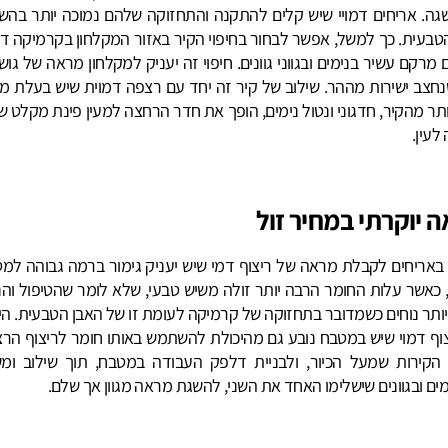
גה. אריחים דמויי שיש קלים להתקנה והתחזוקה שלהם נמוכה יותר בהשו
טבעית. כך למשל, אפשר לבחור בחיפוי הקיר באזור המקלחון בקרמיקה דמ
 מרקם עשיר בנימים ובגווני גוונים. חיפוי זה יעניק למקלחון מראה של גוש
חצב ישירות מההר. שילוב של קיר זה יחד עם רצפה דמוית שיש בעלת מ
תר מהקיר, חדגוני ונטול נימים, הופך את חדר הרחצה למעין פינת מקלט ש
לעין.
 יוקרתי במחיר זול
באריחים לקבלת מראה של ריצוף דמי שיש יעניק גימור ברמה גבוהה למט
כאשר עלות החומר הרבה יותר זולה משיש טבעי, שלא לומר שהטיפול והניק
ותר נוחים כשמדובר בתחזוקה של קרמיקה לעומת זו של האבן הטבעית. הית
וף דמוי שיש במטבח נובע גם מהיכולת להשתמש באותו חומר לריצוף הרצ
 הקירות שמעל הכיור, ולבניית דלפק העבודה במטבח, תוך שילוב ומ
ם ובגוונים שישלימו האחד את השני, להשגת מראה מגוון אך שלם.