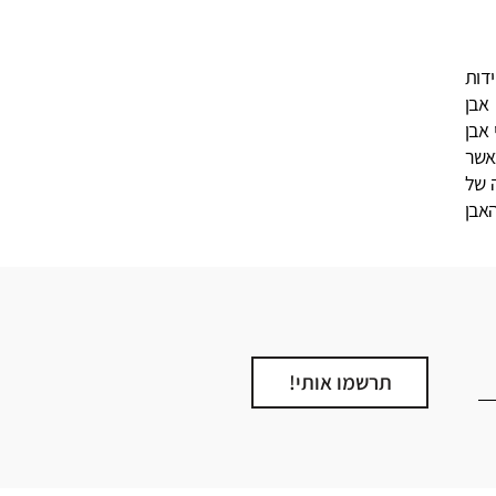
דות
אבן
 אבן
כאשר
ה של
אבן
תרשמו אותי!