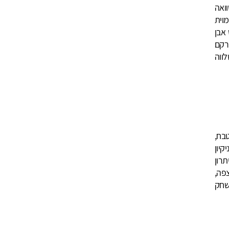
ואה
וית
 אבן
רקם
לווה
בח,
יון
רון
פה,
שחק