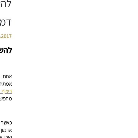
להש
דמו
.2017
להשג
אתם א
אמתית
ריצוף 
מחפשי
כאשר א
ארמון 
ואכן, 