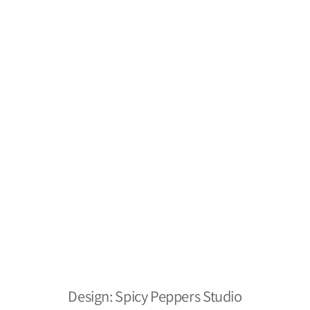
מילסטון חומרי ניקוי
תקנון
משלוחים והחזרות
צור קשר
מפת אתר
מילסטון חומרי ניקוי
הצהרת נגישות
אתר מאובטח
כל הזכויות שמורות ל- 2026 ©
Design: Spicy Peppers Studio