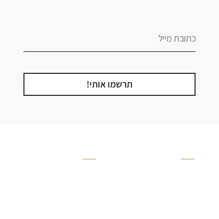
תרשמו אותי!
קטגוריה
אזור בבית
קרניזים ופנלים
מקלחת
פסיפסים
ריצוף חוץ
בריקים
בריכה
ברזים יועם
איזורים רטובים