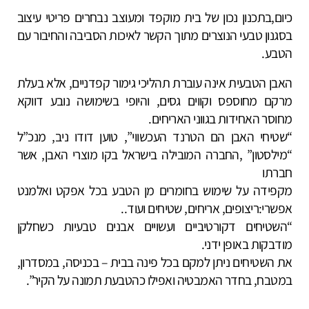
כיום,בתכנון נכון של בית מוקפד ומעוצב נבחרים פריטי עיצוב
בסגנון טבעי הנוצרים מתוך הקשר לאיכות הסביבה והחיבור עם
הטבע.
האבן הטבעית אינה עוברת תהליכי גימור קפדניים, אלא בעלת
מרקם מחוספס וקווים גסים, והיופי בשימושה נובע דווקא
מחוסר האחידות בגווני האריחים.
“שטיחי האבן הם הטרנד העכשווי”, טוען דודו ניב, מנכ”ל
“מילסטון” ,החברה המובילה בישראל בקו מוצרי האבן, אשר
חברתו
מקפידה על שימוש בחומרים מן הטבע בכל אפקט ואלמנט
אפשרי:ריצופים, אריחים, שטיחים ועוד..
“השטיחים דקורטיביים ועשויים אבנים טבעיות כשחלקן
מודבקות באופן ידני.
את השטיחים ניתן למקם בכל פינה בבית – בכניסה, במסדרון,
במטבח, בחדר האמבטיה ואפילו כהטבעת תמונה על הקיר”.