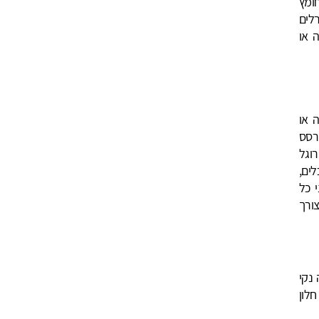
ומץ
לים
 או
 או
רסס
רוגל
ים,
 כל
יש צורך
נקי
לון