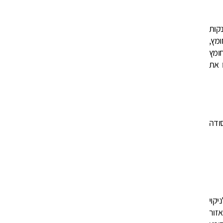
קות
מץ,
ומץ
 את
ודה
ניקוי
זור