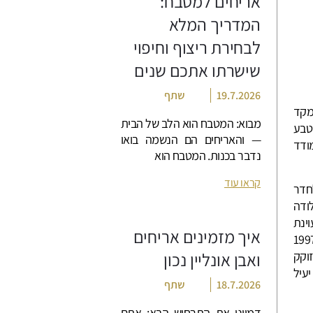
אריחים למטבח:
המדריך המלא
לבחירת ריצוף וחיפוי
שישרתו אתכם שנים
19.7.2026
שתף
מקד
מבוא: המטבח הוא הלב של הבית
טבע
— והאריחים הם הנשמה בואו
ודד
נדבר בכנות. המטבח הוא
קראו עוד
חדר
ודה
ינת
איך מזמינים אריחים
ניזמים רבים והופכת את החומץ לחומר מחטא. מחקר, שנערך ב-1997
ומץ לא מזוקק
ואבן אונליין נכון
עיל
18.7.2026
שתף
דמיינו את התרחיש הבא: אתם