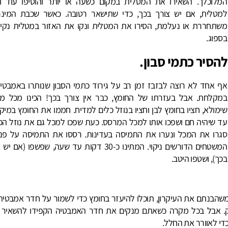
המלוכלך. השאירו את המטלית במקום כשעה או יותר והוסיפו עוד ח
למטלית, אם יש צורך בכך, כדי שתישאר רטובה. כאשר שכבת המינר
משתחררת או נעלמת, הסירו את המטלית ונקו את האזור במטלית נקיה
בספוג.
להסיר כתמי סבון
.
אף אחד לא רוצה לבזבז זמן רב על גירוד כתמי הסבון שנותרו באמבטיה
במקלחת. אבל בעזרתו של החומץ, כבר אין צורך בכך! הכינו מכל מ
שימולא, חציו בחומץ לבן וחציו בנוזל כלים למדיח. חממו את החומץ במיק
עד שיהיה חם ושפכו אותו למכל המרסס. כעת שפכו למכל גם את נוזל הכל
סגרו את המכל ונערו את התמיסה בעדינות. רססו את התמיסה על פני
המשטחים הדורשים ניקוי. המתינו כ-30 דקות עד שעה, שפשפו (אם 
בכך), ושטפו היטב.
שהבנתם את העיקרון, תוכלו להיעזר בחומץ כדי לשמור על חדר אמבטיה 
ק. אבל בכל מקרה כשאתם מנקים את חדר האמבטיה הקפידו להשאיר ח
די לאוורר את החלל.