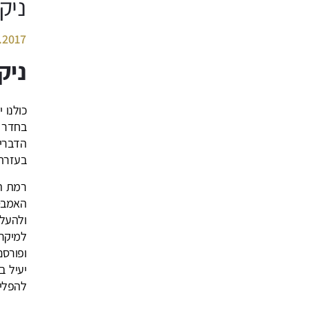
ניק
.2017
ניק
כולנו 
בחדר 
הדברים
בעזרת 
רמת הח
האמבטי
ולהעל
יעיל ב
להפליא