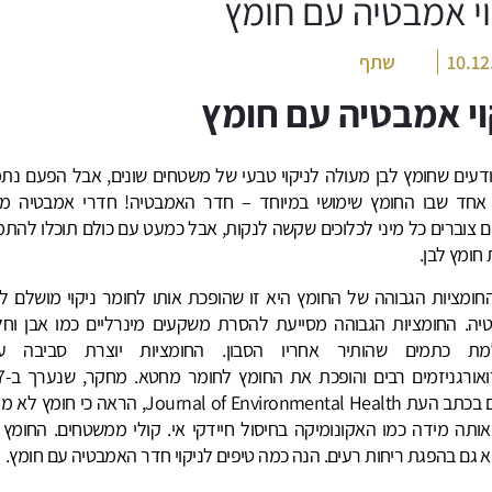
וי אמבטיה עם חומץ
10.12
שתף
וי אמבטיה עם חומץ
יודעים שחומץ לבן מעולה לניקוי טבעי של משטחים שונים, אבל הפעם נת
אחד שבו החומץ שימושי במיוחד – חדר האמבטיה! חדרי אמבטיה מ
 צוברים כל מיני לכלוכים שקשה לנקות, אבל כמעט עם כולם תוכלו להתמ
חומץ לבן.
ומציות הגבוהה של החומץ היא זו שהופכת אותו לחומר ניקוי מושלם ל
ה. החומציות הגבוהה מסייעת להסרת משקעים מינרליים כמו אבן וחל
מת כתמים שהותיר אחריו הסבון. החומציות יוצרת סביבה עו
למיקרואורג
ופורסם בכתב העת Journal of Environmental Health, הראה כי ח
אותה מידה כמו האקונומיקה בחיסול חיידקי אי. קולי ממשטחים. החומץ י
 גם בהפגת ריחות רעים. הנה כמה טיפים לניקוי חדר האמבטיה עם חומץ.