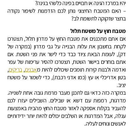
יהיו במרכז הגינה או חבויים בפינה כלשהי בגינה?
– האם המטבח החיצוני נותן לכם הזדמנות לשיפור נקודה
בחצר שזקוקה לתשומת לב?
מטבח חוץ על משטח תלול
אם אתם מתכננים את מטבח החוץ על מדרון תלול, תצטרכו
לקחת בחשבון את עלות הבנייה על גבי מדרון (במקרה של
דק), לעומת הבאת ציוד כבד כדי לישר את פני השטח. אם
אתם בוחרים ביישור השטח, תצטרכו להסיר ערימות של עפר
ואדמה ולבנות קירות תומכים שיכולים להיות מ
אבנים
,
בריקים
,
בטון אדריכלי או עץ (כמו אדני רכבת), כדי לשמור על משטח
יציב.
במקרה כזה כדאי גם לתכנן מעבר מרמת גובה אחת לשנייה.
מדרגות, רמפות עם דשא או שבילים. השבילים יעזרו לכם
להעביר בקלות אספקה לאזור מטבח החוץ מהבית באמצעות
עגלה, אבל המדרגות או השלבים יכולים להיות יותר ידידותיים
לאנשים ונוחים לעליה.