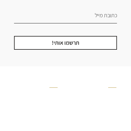
תרשמו אותי!
קטגוריה
אזור בבית
קרניזים ופנלים
מקלחת
פסיפסים
ריצוף חוץ
בריקים
בריכה
ברזים יועם
איזורים רטובים
אריחי קרמיקה - אריחי
שירותים ומקלחת