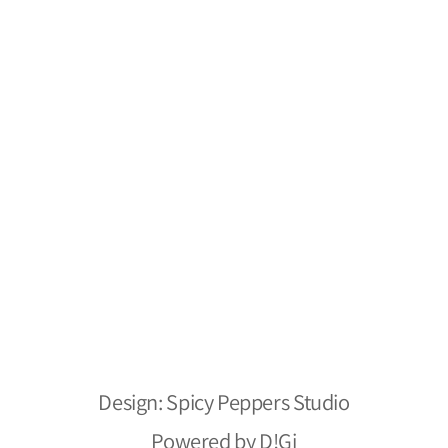
משלוחים והחזרות
צור קשר
מפת אתר
מילסטון חומרי ניקוי
הצהרת נגישות
אתר מאובטח
כל הזכויות שמורות ל- 2026 ©
Design: Spicy Peppers Studio
Powered by D!Gi