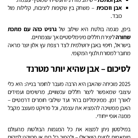
אבן וזכוכית
– משחק בין שקיפות ליציבות, קלילות מול
כובד.
ביפן, מגמה בולטת היא שילוב של
גרניט כהה עם מתכת
שחורה
ליצירת חללים מינימליסטיים אך עוצמתיים.
בישראל, חיפוי באבן ירושלמית לצד רצפת עץ אלון יוצר מראה
מחובר למסורת ולנוף המקומי.
לסיכום – אבן שהיא יותר מטרנד
2025 מוכיחה שהאבן היא הרבה מעבר לחומר בנייה: היא כלי
עיצובי שמאפשר ליצור חללים עכשוויים, מרשימים ועמידים
לאורך זמן. ממינימליזם בהיר ועד שילובי חומרים דרמטיים –
האבן ממשיכה להמציא את עצמה, וכל פרויקט מעוצב מקבל
ממנה אופי ייחודי.
במילסטון ניתן למצוא את כל המגמות הבולטות מהעולם
מותאמות לטעם הישראלי – ולהפוך כל בית או פרויקט למקום