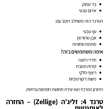
בז’ עמוק
אדום טבעי
הטרנד הזה משתלב היטב עם:
עץ טבעי
אבן טרוורטין
מתכות שחורות
איפה משתמשים בזה?
חדרי רחצה
קירות מטבח
ריצוף חלקי
נישות דקורטיביות
היתרון המרכזי הוא יצירת תחושת חמימות וביתיות.
טרנד 4: זליג’ה (Zellige) – החזרה
לאותנטיות