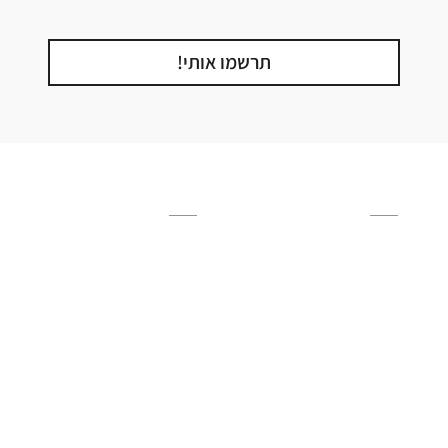
תרשמו אותי!
קטגוריה
אזור בבית
קרניזים ופנלים
מקלחת
פסיפסים
ריצוף חוץ
בריקים
בריכה
ברזים יועם
איזורים רטובים
אריחי קרמיקה - אריחי
שירותים ומקלחת
פורצלן
חדר שינה
אריחי טרקוטה
סלון
אריחי בטון
מטבח