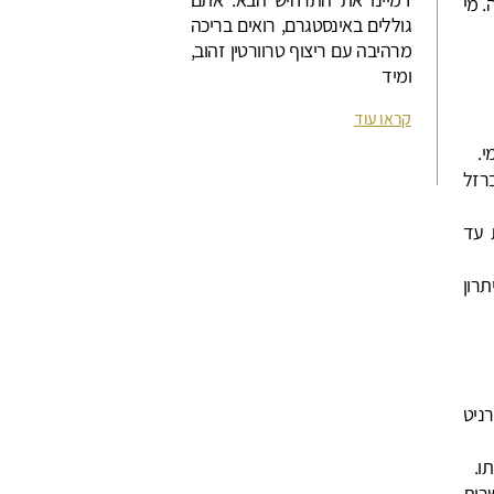
. מי
גוללים באינסטגרם, רואים בריכה
מרהיבה עם ריצוף טרוורטין זהוב,
ומיד
קראו עוד
י.
רזל
 עד
רון
ניט
ו.
שרות