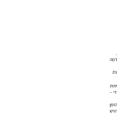
דמה
ח.
תית
י –
זמן
ורש