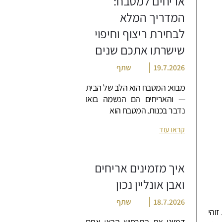
אריחים למטבח:
המדריך המלא
לבחירת ריצוף וחיפוי
שישרתו אתכם שנים
19.7.2026
שתף
מבוא: המטבח הוא הלב של הבית
— והאריחים הם הנשמה בואו
נדבר בכנות. המטבח הוא
קראו עוד
איך מזמינים אריחים
ואבן אונליין נכון
18.7.2026
שתף
זוהי
דמיינו את התרחיש הבא: אתם