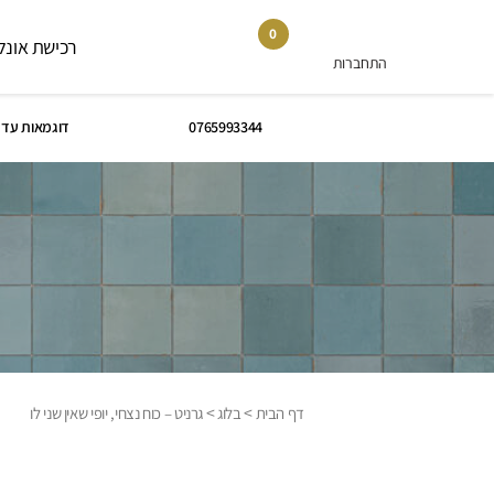
0
רכישת אונלי
התחברות
0765993344
דוגמאות עד 
>
>
דף הבית
בלוג
גרניט – כוח נצחי, יופי שאין שני לו