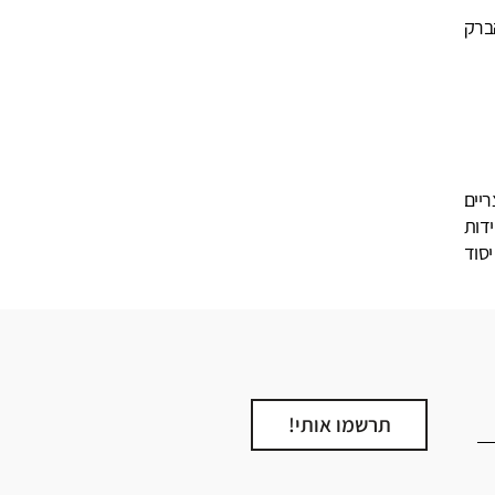
ברק
יים
דות
יסוד
תרשמו אותי!