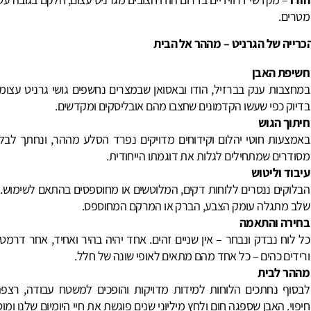
מטרים.
רייה של הגרניט – מההר אל הבית
חשיפת האבן
במחצבות ענק בברזיל, הודו ובאסואן שבמצרים נחשפים גושי גרניט עצומי
בדיוק כפי שעשו הקדמונים שחצבו מהם אובליסקים ומקדשים.
חיתוך הגוש
באמצעות חוטי יהלום וקידוחים מדויקים נפרד הסלע מההר, ונחתך לבלו
מסודרים שמתחילים לגלות את דוגמתו הייחודית.
עיבוד וליטוש
הבלוקים ננסרים ללוחות דקים, המלוטשים או מחוספסים בהתאם לשימוש. 
שלב מתגלה עומק הצבע, הברק או המרקם המחוספס.
בחירה והתאמה
כל לוח נבדק ונבחר – אין שניים זהים. אחד יהיה בהיר ואחיד, אחר דרמט
ורידים כהים – כל אחד מהם מתאים לאופי שונה של חלל.
מההר לבית
לבסוף נחתכים הלוחות למידות מדויקות והופכים למשטח עבודה, רצפה
חיפוי. האבן שספגה חום ולחץ מיליוני שנים פוגשת את חיי היומיום שלנו ומו