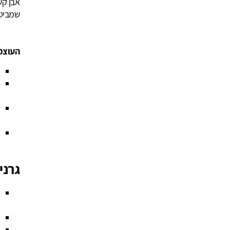
אבן קש
שמביט 
העוצמ
גרני