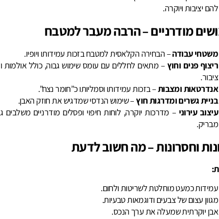
להם יציבות ויוקרה.
שים מודרניים – הרבה מעבר למטבח
משטחי עבודה
– הבחירה הקלאסית למטבח בזכות עמידותו ויופיו.
ריצוף פנים וחוץ
– מתאים לחללים עם עומס שימוש גבוה, כולל אולמות ומ
ציבור.
אנדרטאות ומצבות
– בזכות עמידותו וסמליותו כ”חומר נצח”.
בניית גשרים ומדרגות חוץ
– שימוש הנדסי שמדגיש את חוזק האבן.
עיצוב עירוני
– מדרכות יוקרה, לוחות חיפוי ופסלים מודרניים משלבים גר
מבריק.
נות וחסרונות – מה חשוב לדעת
ת:
עמידות כמעט מוחלטת לשריטות ולחום.
מגוון עצום של צבעים ודוגמאות טבעיות.
אבן יוקרתית שמעלה את ערך הנכס.