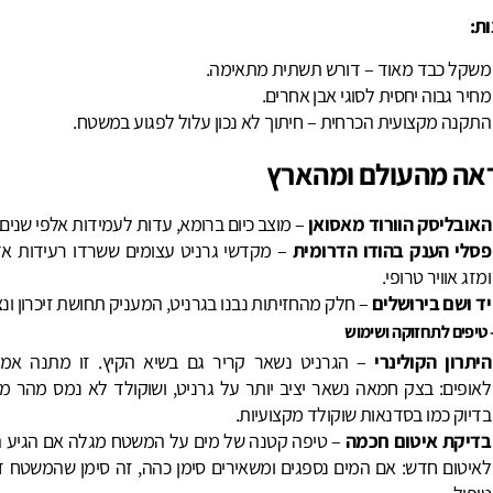
ת:
משקל כבד מאוד – דורש תשתית מתאימה.
מחיר גבוה יחסית לסוגי אבן אחרים.
התקנה מקצועית הכרחית – חיתוך לא נכון עלול לפגוע במשטח.
אה מהעולם ומהארץ
האובליסק הוורוד מאסואן
– מוצב כיום ברומא, עדות לעמידות אלפי שנים.
פסלי הענק בהודו הדרומית
– מקדשי גרניט עצומים ששרדו רעידות א
ומזג אוויר טרופי.
יד ושם בירושלים
– חלק מהחזיתות נבנו בגרניט, המעניק תחושת זיכרון ונצ
 טיפים לתחזוקה ושימוש
היתרון הקולינרי
– הגרניט נשאר קריר גם בשיא הקיץ. זו מתנה אמי
לאופים: בצק חמאה נשאר יציב יותר על גרניט, ושוקולד לא נמס מהר מד
בדיוק כמו בסדנאות שוקולד מקצועיות.
בדיקת איטום חכמה
– טיפה קטנה של מים על המשטח מגלה אם הגיע ה
לאיטום חדש: אם המים נספגים ומשאירים סימן כהה, זה סימן שהמשטח ד