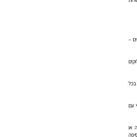
ם –
קים
בכל
י עם
 או
סיפה