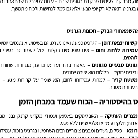
ה, מבריקה ולעיתים מנוקדת בגוונים שונים – עדות למינרלים שהתאחדו בה
בגרניט רואה לא רק יופי טבעי אלא גם סמל לנחישות ולכוח מתמשך.
ה שמאחורי הברק – תכונות הגרניט
קשיות יוצאת דופן
– הגרניט כמעט ואינו נשרט, גם בשימוש אינטנסיבי יומיומ
עמידות ללחות וחום
– אינו סופג מים בקלות ויכול לעמוד גם בסירי ב
לוהטים.
גוונים טבעיים מגוונים
– מאפור בהיר ועד אדום עז, מנקודות שחורות
ורידים ירוקים – כל לוח הוא יצירה ייחודית.
משטח קריר
– למרות עמידותו לחום, הוא שומר על קרירות מגע – ית
בעבודת מטבח.
ט בהיסטוריה – הכוח שעמד במבחן הזמן
מצרים העתיקה
– האובליסקים באסואן ועמודי מקדש קרנק נבנו מגר
אדום; חלקם עומדים אלפי שנים ללא פגע.
רומא
– פסלים, גשרים ומבנים ציבוריים רבים השתמשו בגרניט בזכות עמידות
הודו
– מקדשי דרווידיים בדרום הודו חצובים מגרניט עצום, חלקם בגובה ע