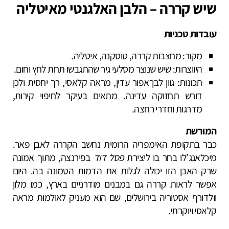
שיש קררה – הלבן האלגנטי מאיטליה
עובדות טכניות
מקור: מחצבות קררה, טוסקנה, איטליה.
היווצרות: שיש שנוצר מסלעי גיר שהתגבשו תחת לחץ וחום.
תכונות: גוון לבן־אפור עדין, מראה קלאסי, רך יחסית ולכן
דורש תחזוקה עדינה. מתאים בעיקר לחיפוי קירות,
מדרגות וחדרי רחצה.
המורשת
כבר בתקופת האימפריה הרומית נחשב הקררה לאבן פאר.
מיכלאנג’לו בחר בו ליצירת
פסל דוד
בפירנצה, מתוך אמונה
שרק האבן הזו יכולה לגלות את הדמות הטמונה בה. היום
אפשר לראות קררה גם במבנים מודרניים בארץ, כמו מלון
וולדורף אסטוריה בירושלים, שם הוא מעניק לאולמות מראה
קלאסי ויוקרתי.