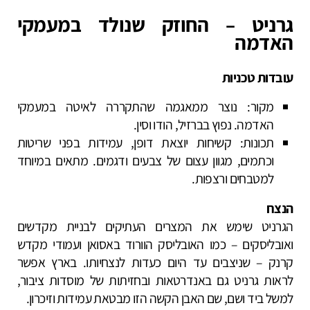
גרניט – החוזק שנולד במעמקי
האדמה
עובדות טכניות
מקור: נוצר ממאגמה שהתקררה לאיטה במעמקי
האדמה. נפוץ בברזיל, הודו וסין.
תכונות: קשיחות יוצאת דופן, עמידות בפני שריטות
וכתמים, מגוון עצום של צבעים ודגמים. מתאים במיוחד
למטבחים ורצפות.
הנצח
הגרניט שימש את המצרים העתיקים לבניית מקדשים
ואובליסקים – כמו האובליסק הוורוד באסואן ועמודי מקדש
קרנק – שניצבים עד היום כעדות לנצחיותו. בארץ אפשר
לראות גרניט גם באנדרטאות ובחזיתות של מוסדות ציבור,
למשל ביד ושם, שם האבן הקשה הזו מבטאת עמידות וזיכרון.