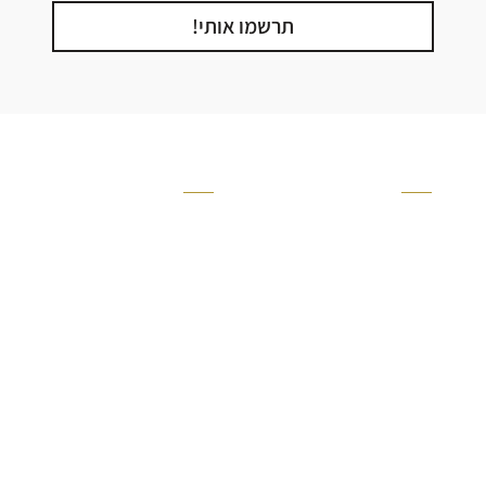
תרשמו אותי!
קטגוריה
אזור בבית
קרניזים ופנלים
מקלחת
פסיפסים
ריצוף חוץ
בריקים
בריכה
ברזים יועם
איזורים רטובים
אריחי קרמיקה - אריחי
שירותים ומקלחת
פורצלן
חדר שינה
אריחי טרקוטה
סלון
אריחי בטון
מטבח
אריחי אבן טבעית
ריצוף