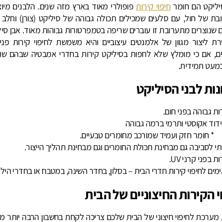
יליקט הם חומר
חיפוי קירות
פופולרי מאוד בארץ מזה שנים. הלבנים מיוצ
ת של חול, עם סלעים שמכילים תכולה גבוהה של סיליקט (צורן) וחלב ס
 שנוצרים מתערובת זו עוברים שריפה בטמפרטורות גבוהות מאוד. אבן סיל
 ליצור מגוון של אלמנטים עיצוביים והיא משמשת לחיפוי קירות פנימ
יים, אם כי מומלץ שלא לחפות בסיליקט קירות בחדרי אמבטיה שבהם שו
מעט תמידית.
נות לבני הסיליקט
עמידות גבוהה בפני חום
ידוד אקוסטי ותרמי ברמה גבוה
ר חזק ועמיד שמורכב מחומרים טבעיים.
ותי לסביבה גם מבחינת תכולת החומרים וגם מבחינת תהליך הייצור.
ת בפני קרני UV.
מים לחיפוי קירות חדרי הבית – בסלון, בחדר השינה, במטבח או בחדרי הילד
י הקירות החיצוניים של הבית
מערכת לחיפוי חיצוני של הבית שלכם צריכה לקחת בחשבון הרבה יותר מ