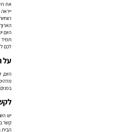
את היו
ייראה 
רווחיו
הארוך.
היום י
תמיד פ
לכם לה
על ח
היום, 
מדהימי
בפנים,
לקשר
יש היו
קשר בי
הבית ב