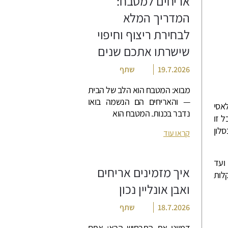
אריחים למטבח:
המדריך המלא
לבחירת ריצוף וחיפוי
שישרתו אתכם שנים
19.7.2026
שתף
מבוא: המטבח הוא הלב של הבית
— והאריחים הם הנשמה בואו
לאסי
נדבר בכנות. המטבח הוא
 זו
סלון
קראו עוד
ועד
איך מזמינים אריחים
קלות
ואבן אונליין נכון
18.7.2026
שתף
דמיינו את התרחיש הבא: אתם