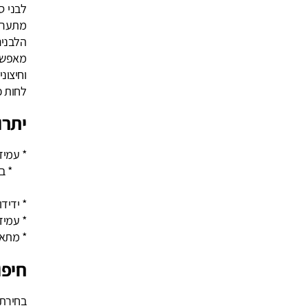
לבני ס
מתערוב
הלבנים
מאפשרת
וחיצונ
לחות כ
יתרו
* 
* ב
* חומ
* ידיד
* עמידו
* מתאי
חיפו
בחירת 