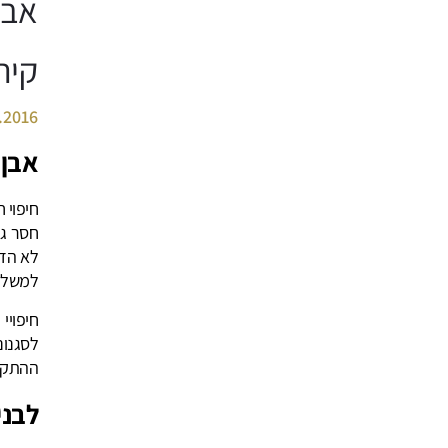
אבן
קיר
.2016
אבן 
חיפוי 
חסר גי
לא הדר
למשל י
חיפויי
לסגנונ
ההתקנ
לבני