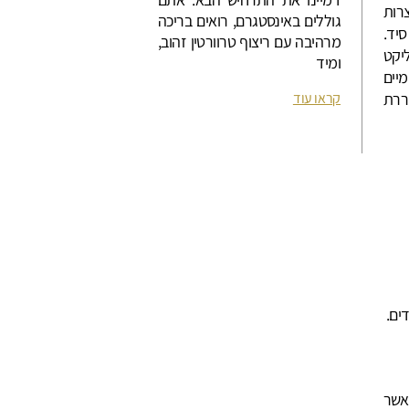
רות
גוללים באינסטגרם, רואים בריכה
יד.
מרהיבה עם ריצוף טרוורטין זהוב,
יקט
ומיד
יים
ררת
קראו עוד
.
ה
ים.
אשר