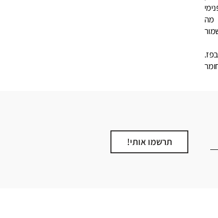
נימי
 מה
מור
פז.
ומר
תרשמו אותי!