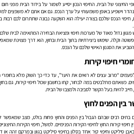
פי החיצוני של הבית. החיפוי הנכון יסייע לשמור על בידוד הבית מפני חום ו
נהדר וישפיע באופן משמעותי על ערך הנכס. גם אם אתם לא משפצים למט
ת, חיפוי הנכס שלכם בצורה יעילה הוא השקעה נבונה שתתרום לכם רבות ב
ש מגוון גדול מאוד של מערכות חיפוי ומציאת הבחירה המתאימה לבית שלכ
שוטה וקלה. שימוש ביצירתיות בתוך הבית ובחוץ, הוא דרך מצוינת שמאפ
טביע את הסגנון האישי שלכם על הנכס.
ומרי חיפוי קירות
לפעמים “מרוב עצים לא רואים את היער”, עד כדי כך השוק מלא בחומרי ח
ם. כשאתם מתלבטים במה לבחור, קחו בחשבון שכול חיפוי קירות, גם בחוץ
 חייב להיות בעל הקשר לסביבה ולמצבו של הבית.
 בין הפנים לחוץ
ם בתים רבים שבהם הגבול בין הפנים והחוץ פחות בולט, מצב שמאפשר לי
ן חיפוי קירות החוץ לחיפוי הקירות הפנימיים. למשל, חיפוי הקירות החיצוניי
אבן סיליקט וחיפוי קיר אחד בסלון בחיפוי סיליקט בגוון ובמרקם זהה או ד