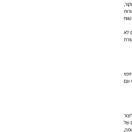
קור,
רות
טווח
ם לא
שרת
יפוי
 וגם
צור
ם של
ומה,