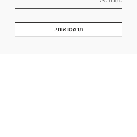
תרשמו אותי!
קטגוריה
אזור בבית
קרניזים ופנלים
מקלחת
פסיפסים
ריצוף חוץ
בריקים
בריכה
ברזים יועם
איזורים רטובים
אריחי קרמיקה - אריחי
שירותים ומקלחת
פורצלן
חדר שינה
אריחי טרקוטה
סלון