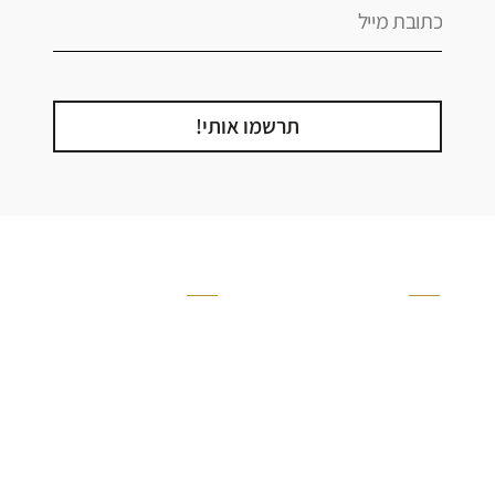
תרשמו אותי!
קטגוריה
אזור בבית
קרניזים ופנלים
מקלחת
פסיפסים
ריצוף חוץ
בריקים
בריכה
ברזים יועם
איזורים רטובים
אריחי קרמיקה - אריחי
שירותים ומקלחת
פורצלן
חדר שינה