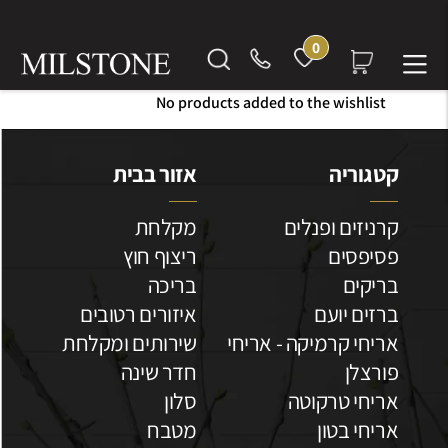
מועדפים
0
No products added to the wishlist
קטגוריה
אזור בבית
קרניזים ופנלים
מקלחת
פסיפסים
ריצוף חוץ
בריקים
בריכה
ברזים יועם
איזורים רטובים
אריחי קרמיקה - אריחי
שירותים ומקלחת
פורצלן
חדר שינה
אריחי טרקוטה
סלון
אריחי בטון
מטבח