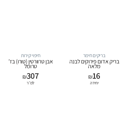
בריקים חימר
חיפוי קירות
בריק אדום פירוקים לבנה
אבן טרוורטין (טורו) בז’
מלאה
טרומל
307
16
₪
₪
יחידה
למ״ר