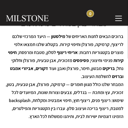
0
חנות אריחים, פסיפסים ואבן טבעית —
מבחר ענק במחירים משתלמים
ברוכים הבאים לחנות האריחים של
מילסטון
— היעד המרכזי שלכם
לריצוף, קרמיקה, פורצלן וחיפוי קירות. בקטלוג שלנו תמצאו אלפי
מוצרים בקטגוריות רחבות:
אריחי ריצוף
לסלון, מטבח ומרפסת;
חיפוי
קירות
פנימי וחיצוני;
פסיפסים
מזכוכית, אבן טבעית, פורצלן וחלוקי
נחל;
בריקים
מבטון, חימר, פורצלן ואבן; ועוד
דקורים, אביזרי אמבט
וברזים
להשלמת העיצוב.
המבחר שלנו כולל מגוון חומרים — קרמיקה, פורצלן, אבן טבעית, בטון,
זכוכית, עץ ומתכת — בגדלים, צבעים וצורות שונות, המיועדים לכל
שימוש: ריצוף פנים, ריצוף חוץ, חיפוי אמבטיה ומקלחת, backsplash
למטבח, ריצוף בריכה ועיצוב סלון. עברו בין הקטגוריות והפילטרים,
הזמינו דוגמיות ישירות לבית, ותיהנו ממשלוח לכל הארץ.