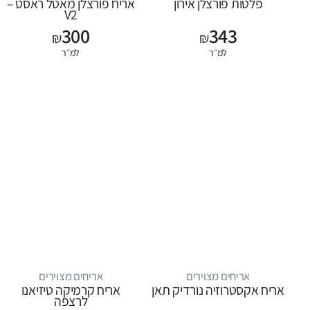
פלטות פורצלן אירון
אריח פורצלן מאטל ראסט –
V2
300
343
₪
₪
למ״ר
למ״ר
אריחים מצוירים
אריחים מצוירים
אריח אקסטרוזיה נורדיק תאן
אריח קרמיקה טיזיאנו
לרצפה