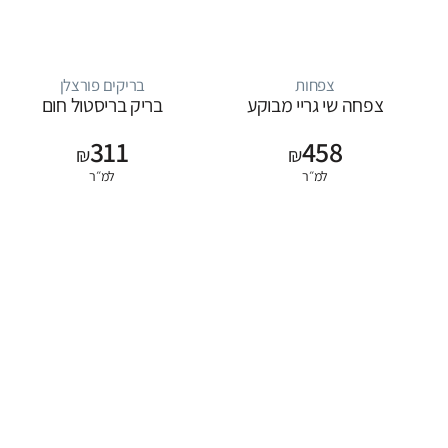
צפחות
בריקים פורצלן
צפחה שי גריי מבוקע
בריק בריסטול חום
311
458
₪
₪
למ״ר
למ״ר