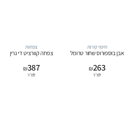
חיפוי קירות
צפחות
אבן בוספורוס שחור טרומל
צפחה קוורציט די גרין
387
263
₪
₪
למ״ר
למ״ר