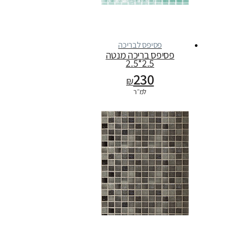
פסיפס לבריכה
פסיפס בריכה מנטה
2.5*2.5
230
₪
למ״ר