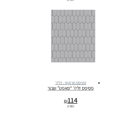
פסיפס מרוקאי - זליז'
פסיפס זליז’ “סאפט” שבור
114
₪
יחידה