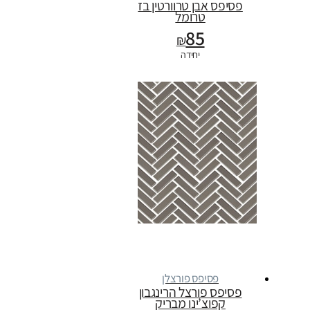
פסיפס אבן טרוורטין בז
טרומל
85
₪
יחידה
פסיפס פורצלן
פסיפס פורצל הרינגבון
קפוצ’ינו מבריק