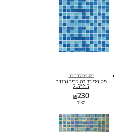
פסיפס לבריכה
פסיפס בריכה קריב גרנדה
2.5*2.5
230
₪
למ״ר