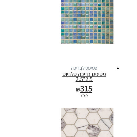
פסיפס לבריכה
פסיפס בריכה סלביוס
2.5*2.5
315
₪
למ״ר