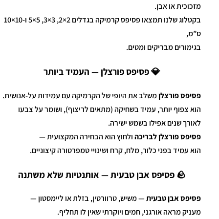
מזכוכית או אבן.
בקטלוג שלנו תמצאו פסיפס קרמיקה בגדלים 2×2, 3×3, 5×5 ו-10×10
ס”מ,
בגימורים מבריקים ומטים.
💎 פסיפס פורצלן — העמיד ביותר
פסיפס פורצלן
משלב את היופי של הקרמיקה עם עמידות על-אנושית.
הוא צפוף יותר, עמיד בשחיקה (מתאים לריצוף), ושומר על צבעו
לאורך שנים אפילו בשמש ישירה.
פסיפס פורצלן לבריכה
ולחוץ הוא הבחירה המקצועית —
הוא עמיד בפני כלור, מלח, קרח ושינויי טמפרטורה קיצוניים.
🪨 פסיפס אבן טבעית — אותנטיות שלא משתנה
פסיפס אבן טבעית
— משיש, טרוורטין, בזלת או ליימסטון —
מעניק מראה אורגני, חמים ויוקרתי שאין לו תחליף.