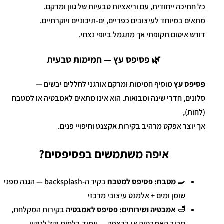
כל חתיכה ייחודית, עם וריאציות טבעיות של גוון ומרקם.
מתאים במיוחד לעיצובים כפריים, ים-תיכוניים ויוקרתיים.
דורש איטום תקופתי אך מתגמל ביופי נצחי.
🌿 פסיפס עץ — חמימות טבעית
פסיפס עץ
מוסיף חמימות ומרקם אורגני לחללים יבשים —
סלונים, חדרי שינה ומבואות. הוא אינו מתאים לאמבטיה או למטבח
(לחות),
אך יוצר אפקט מרהיב בקירות אקצנט וחיפויי פנים.
איפה משתמשים בפסיפסים?
🍳 מטבח:
פסיפס למטבח
בקיר ה-backsplash — הגנה מפני
שומן ומים + אלמנט עיצובי מרכזי
🛁 אמבטיה ושירותים:
פסיפס לאמבטיה
בקירות המקלחת,
סביב האמבטיה או ברצפה — עמיד בלחות וקל לניקוי