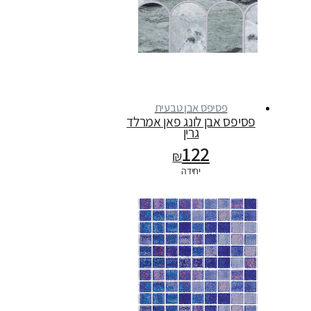
פסיפס אבן טבעית
פסיפס אבן לונג פאן אמרלד
גרין
122
₪
יחידה