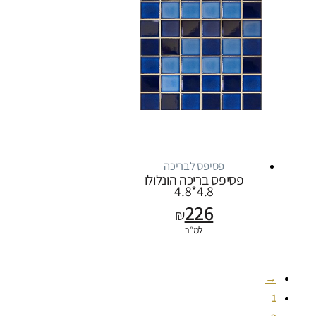
פסיפס לבריכה
פסיפס בריכה הונלולו
4.8*4.8
226
₪
למ״ר
→
1