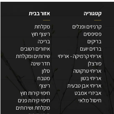
קטגוריה
אזור בבית
קרניזים ופנלים
מקלחת
פסיפסים
ריצוף חוץ
בריקים
בריכה
ברזים יועם
איזורים רטובים
אריחי קרמיקה - אריחי
שירותים ומקלחת
פורצלן
חדר שינה
אריחי טרקוטה
סלון
אריחי בטון
מטבח
אריחי אבן טבעית
ריצוף
אביזרי אמבט
חיפוי קירות חוץ
חיסול מלאי
חיפוי קירות פנים
מקלחת ושירותים