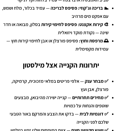
🏊 בריכה וג’קוזי:
פסיפס לבריכה
— עמיד בכלור, מלח ושמש,
עם אפקט מים מרהיב
🎨 קירות אקצנט:
פסיפס לחיפוי קירות
בסלון, מבואה או חדר
שינה — נקודת מוקד ויזואלית
🌅 מרפסת וחוץ:
פסיפס פורצלן או אבן לחיפוי קירות חוץ —
עמידות מקסימלית
יתרונות הקנייה אצל מילסטון
✅
מבחר ענק
— אלפי פריטים במלאי מזכוכית, קרמיקה,
פורצלן, אבן ועץ
✅
מחירים תחרותיים
— קנייה ישירה מהיבואן, מבצעים
שוטפים והנחות על כמויות
✅
דוגמיות לבית
— בדקו את הצבע והמרקם באור הטבעי
שלכם לפני הקנייה
✅
ייעוץ מקצועי חינם
— צוות המומחים שלנו זמין בטלפון,