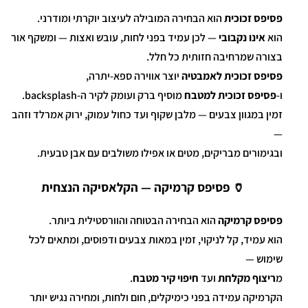
פסיפס זכוכית
הוא הבחירה המובילה לעיצוב יוקרתי ומודרני.
הוא
אינו נקבובי
— לכן עמיד בפני לחות, עובש ואצות — ומשקף אור
בצורה שמרחיבה חזותית כל חלל.
פסיפס זכוכית לאמבטיה
יוצר אווירה ספא-יתרה,
ו-
פסיפס זכוכית למטבח
מוסיף ברק ועומק לקיר ה-backsplash.
זמין במגוון צבעים — מלבן שקוף ועד כחול עמוק, ירוק אמרלד וזהב
—
ובגימורים מבריקים, מטים או אפילו משולבים עם אבן טבעית.
🏺 פסיפס קרמיקה — הקלאסיקה הנצחית
פסיפס קרמיקה
הוא הבחירה הבטוחה והוורסטילית ביותר.
הוא עמיד, קל לניקוי, זמין במאות צבעים ודפוסים, ומתאים לכל
שימוש —
מ
ריצוף מקלחת
ועד
חיפוי קיר מטבח
.
הקרמיקה עמידה בפני כימיקלים, חום ולחות, ומחירה נגיש יותר