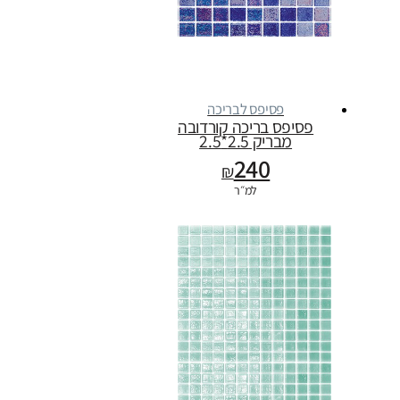
פסיפס לבריכה
פסיפס בריכה קורדובה
מבריק 2.5*2.5
240
₪
למ״ר