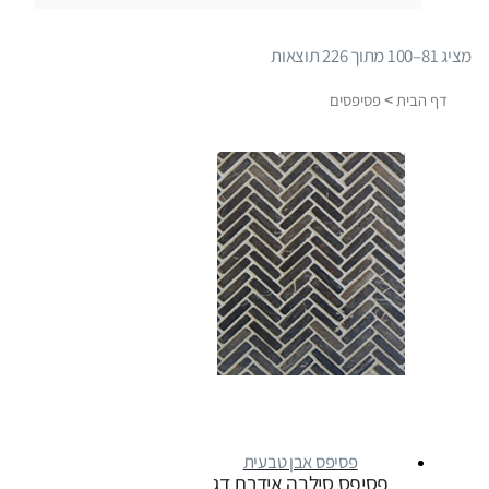
ממוין
מציג 81–100 מתוך 226 תוצאות
לפי
>
דף הבית
פסיפסים
פופולריות
פסיפס אבן טבעית
פסיפס סילבה אידרת דג