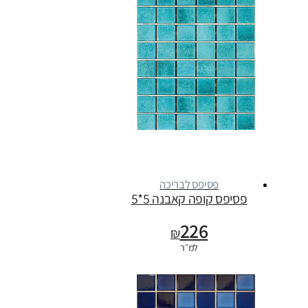
פסיפס לבריכה
פסיפס קופה קאבנה 5*5
226
₪
למ״ר