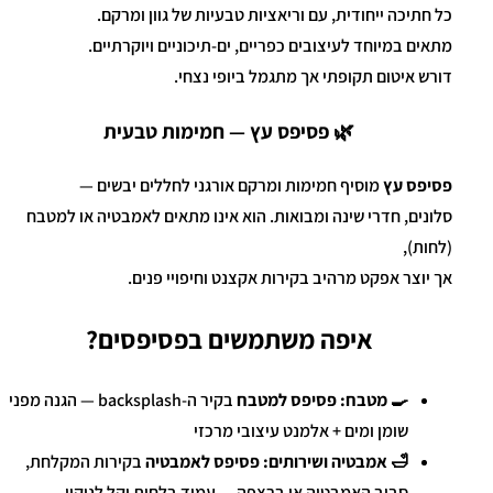
כל חתיכה ייחודית, עם וריאציות טבעיות של גוון ומרקם.
מתאים במיוחד לעיצובים כפריים, ים-תיכוניים ויוקרתיים.
דורש איטום תקופתי אך מתגמל ביופי נצחי.
🌿 פסיפס עץ — חמימות טבעית
פסיפס עץ
מוסיף חמימות ומרקם אורגני לחללים יבשים —
סלונים, חדרי שינה ומבואות. הוא אינו מתאים לאמבטיה או למטבח
(לחות),
אך יוצר אפקט מרהיב בקירות אקצנט וחיפויי פנים.
איפה משתמשים בפסיפסים?
🍳 מטבח:
פסיפס למטבח
בקיר ה-backsplash — הגנה מפני
שומן ומים + אלמנט עיצובי מרכזי
🛁 אמבטיה ושירותים:
פסיפס לאמבטיה
בקירות המקלחת,
סביב האמבטיה או ברצפה — עמיד בלחות וקל לניקוי