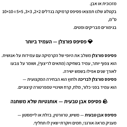
מזכוכית או אבן.
בקטלוג שלנו תמצאו פסיפס קרמיקה בגדלים 2×2, 3×3, 5×5 ו-10×10
ס”מ,
בגימורים מבריקים ומטים.
💎 פסיפס פורצלן — העמיד ביותר
פסיפס פורצלן
משלב את היופי של הקרמיקה עם עמידות על-אנושית.
הוא צפוף יותר, עמיד בשחיקה (מתאים לריצוף), ושומר על צבעו
לאורך שנים אפילו בשמש ישירה.
פסיפס פורצלן לבריכה
ולחוץ הוא הבחירה המקצועית —
הוא עמיד בפני כלור, מלח, קרח ושינויי טמפרטורה קיצוניים.
🪨 פסיפס אבן טבעית — אותנטיות שלא משתנה
פסיפס אבן טבעית
— משיש, טרוורטין, בזלת או ליימסטון —
מעניק מראה אורגני, חמים ויוקרתי שאין לו תחליף.