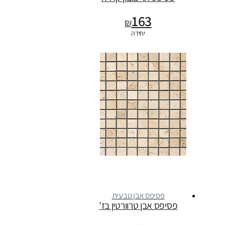
163
₪
יחידה
פסיפס אבן טבעית
פסיפס אבן טרוורטין בז’