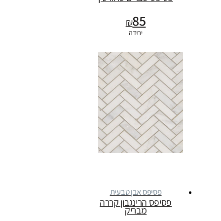
85
₪
יחידה
פסיפס אבן טבעית
פסיפס הרינגבון קררה
מבריק