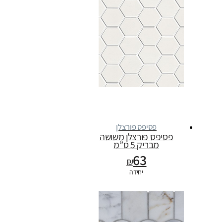
פסיפס פורצלן
פסיפס פורצלן משושה
מבריק 5 ס”מ
63
₪
יחידה