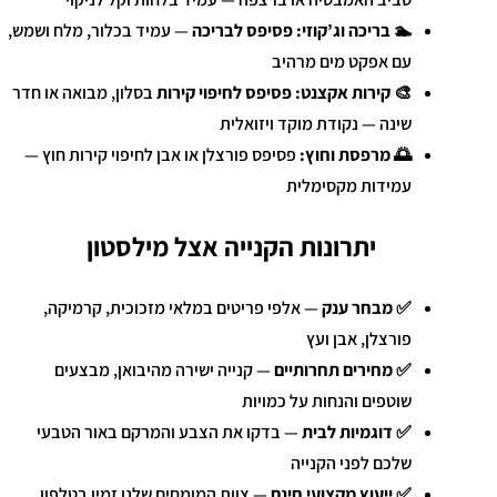
🏊 בריכה וג’קוזי:
פסיפס לבריכה
— עמיד בכלור, מלח ושמש,
עם אפקט מים מרהיב
🎨 קירות אקצנט:
פסיפס לחיפוי קירות
בסלון, מבואה או חדר
שינה — נקודת מוקד ויזואלית
🌅 מרפסת וחוץ:
פסיפס פורצלן או אבן לחיפוי קירות חוץ —
עמידות מקסימלית
יתרונות הקנייה אצל מילסטון
✅
מבחר ענק
— אלפי פריטים במלאי מזכוכית, קרמיקה,
פורצלן, אבן ועץ
✅
מחירים תחרותיים
— קנייה ישירה מהיבואן, מבצעים
שוטפים והנחות על כמויות
✅
דוגמיות לבית
— בדקו את הצבע והמרקם באור הטבעי
שלכם לפני הקנייה
✅
ייעוץ מקצועי חינם
— צוות המומחים שלנו זמין בטלפון,