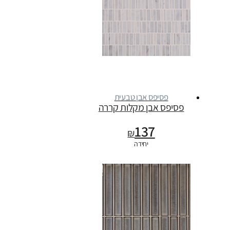
פסיפס אבן טבעית
פסיפס אבן מקלות קררה
137
₪
יחידה