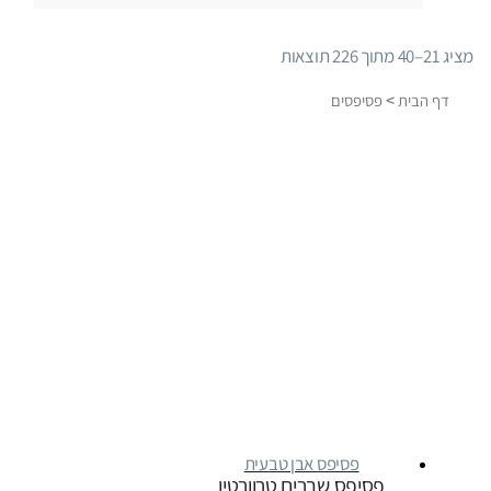
ממוין
מציג 21–40 מתוך 226 תוצאות
לפי
>
דף הבית
פסיפסים
פופולריות
פסיפס אבן טבעית
פסיפס שברים טרוורטין