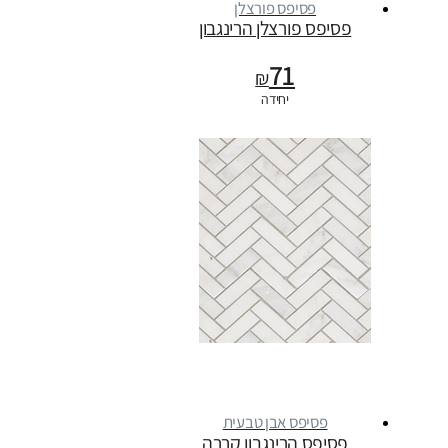
פסיפס פורצלן
פסיפס פורצלן הרינגבון
71
₪
יחידה
פסיפס אבן טבעית
פסיפס הרינגבון קררה