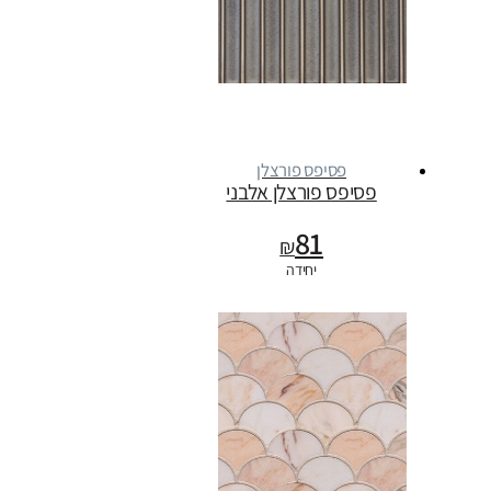
פסיפס פורצלן
פסיפס פורצלן אלבני
81
₪
יחידה