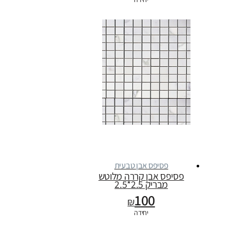
פסיפס אבן טבעית
פסיפס אבן קררה מלוטש
מבריק 2.5*2.5
100
₪
יחידה