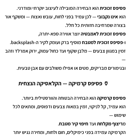
פסיפס זכוכית
הוא הבחירה המובילה לעיצוב יוקרתי ומודרני.
הוא
אינו נקבובי
— לכן עמיד בפני לחות, עובש ואצות — ומשקף אור
בצורה שמרחיבה חזותית כל חלל.
פסיפס זכוכית לאמבטיה
יוצר אווירה ספא-יתרה,
ו-
פסיפס זכוכית למטבח
מוסיף ברק ועומק לקיר ה-backsplash.
זמין במגוון צבעים — מלבן שקוף ועד כחול עמוק, ירוק אמרלד וזהב
—
ובגימורים מבריקים, מטים או אפילו משולבים עם אבן טבעית.
🏺 פסיפס קרמיקה — הקלאסיקה הנצחית
פסיפס קרמיקה
הוא הבחירה הבטוחה והוורסטילית ביותר.
הוא עמיד, קל לניקוי, זמין במאות צבעים ודפוסים, ומתאים לכל
שימוש —
מ
ריצוף מקלחת
ועד
חיפוי קיר מטבח
.
הקרמיקה עמידה בפני כימיקלים, חום ולחות, ומחירה נגיש יותר