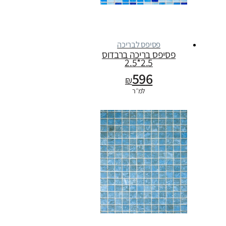
פסיפס לבריכה
פסיפס בריכה ברבדוס
2.5*2.5
596
₪
למ״ר