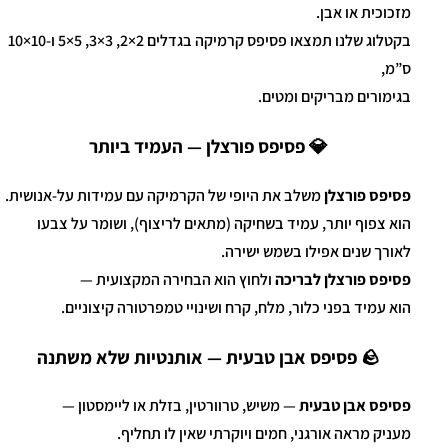
מזכוכית או אבן.
בקטלוג שלנו תמצאו פסיפס קרמיקה בגדלים 2×2, 3×3, 5×5 ו-10×10
ס”מ,
בגימורים מבריקים ומטים.
💎 פסיפס פורצלן — העמיד ביותר
פסיפס פורצלן
משלב את היופי של הקרמיקה עם עמידות על-אנושית.
הוא צפוף יותר, עמיד בשחיקה (מתאים לריצוף), ושומר על צבעו
לאורך שנים אפילו בשמש ישירה.
פסיפס פורצלן לבריכה
ולחוץ הוא הבחירה המקצועית —
הוא עמיד בפני כלור, מלח, קרח ושינויי טמפרטורה קיצוניים.
🪨 פסיפס אבן טבעית — אותנטיות שלא משתנה
פסיפס אבן טבעית
— משיש, טרוורטין, בזלת או ליימסטון —
מעניק מראה אורגני, חמים ויוקרתי שאין לו תחליף.