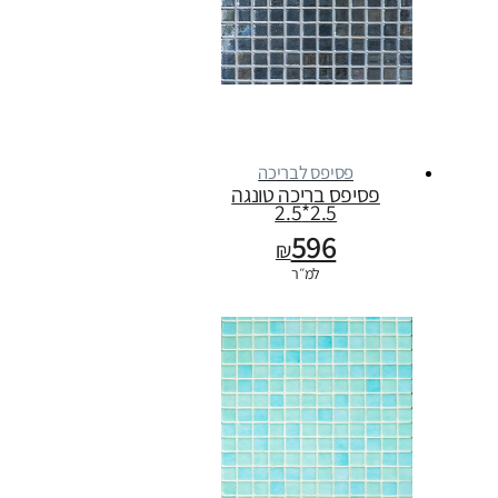
פסיפס לבריכה
פסיפס בריכה טונגה
2.5*2.5
596
₪
למ״ר