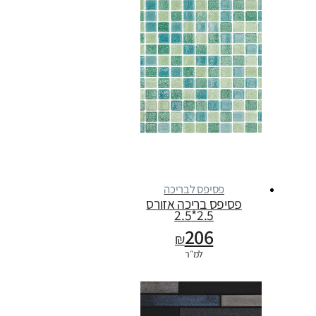
פסיפס לבריכה
פסיפס בריכה אזורס
2.5*2.5
206
₪
למ״ר