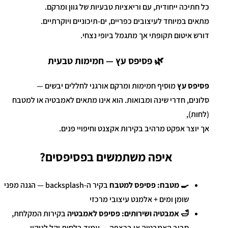
כל חתיכה ייחודית, עם וריאציות טבעיות של גוון ומרקם.
מתאים במיוחד לעיצובים כפריים, ים-תיכוניים ויוקרתיים.
דורש איטום תקופתי אך מתגמל ביופי נצחי.
🌿 פסיפס עץ — חמימות טבעית
פסיפס עץ
מוסיף חמימות ומרקם אורגני לחללים יבשים —
סלונים, חדרי שינה ומבואות. הוא אינו מתאים לאמבטיה או למטבח
(לחות),
אך יוצר אפקט מרהיב בקירות אקצנט וחיפויי פנים.
איפה משתמשים בפסיפסים?
🍳 מטבח:
פסיפס למטבח
בקיר ה-backsplash — הגנה מפני
שומן ומים + אלמנט עיצובי מרכזי
🛁 אמבטיה ושירותים:
פסיפס לאמבטיה
בקירות המקלחת,
סביב האמבטיה או ברצפה — עמיד בלחות וקל לניקוי