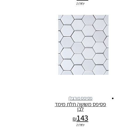
יחידה
פסיפס פורצלן
פסיפס משושה תלת מימד
לבן
143
₪
יחידה