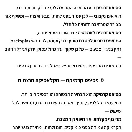
פסיפס זכוכית
הוא הבחירה המובילה לעיצוב יוקרתי ומודרני.
הוא
אינו נקבובי
— לכן עמיד בפני לחות, עובש ואצות — ומשקף אור
בצורה שמרחיבה חזותית כל חלל.
פסיפס זכוכית לאמבטיה
יוצר אווירה ספא-יתרה,
ו-
פסיפס זכוכית למטבח
מוסיף ברק ועומק לקיר ה-backsplash.
זמין במגוון צבעים — מלבן שקוף ועד כחול עמוק, ירוק אמרלד וזהב
—
ובגימורים מבריקים, מטים או אפילו משולבים עם אבן טבעית.
🏺 פסיפס קרמיקה — הקלאסיקה הנצחית
פסיפס קרמיקה
הוא הבחירה הבטוחה והוורסטילית ביותר.
הוא עמיד, קל לניקוי, זמין במאות צבעים ודפוסים, ומתאים לכל
שימוש —
מ
ריצוף מקלחת
ועד
חיפוי קיר מטבח
.
הקרמיקה עמידה בפני כימיקלים, חום ולחות, ומחירה נגיש יותר