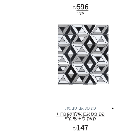
596
₪
למ״ר
פסיפס אבן טבעית
פסיפס אבן אילוזיאן נרו +
טאסוס + שי גריי
147
₪